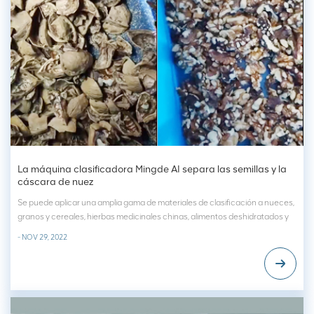
La máquina clasificadora Mingde AI separa las semillas y la
cáscara de nuez
Se puede aplicar una amplia gama de materiales de clasificación a nueces,
granos y cereales, hierbas medicinales chinas, alimentos deshidratados y
otros materiales de clasificación.máquina clasificadora de IA Nogal
- NOV 29, 2022
separado, que se puede clasificar de la siguiente manera,Talco,
wollastonita, calcit...