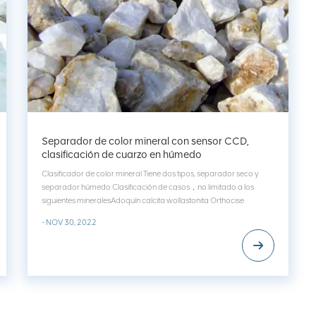
Separador de color mineral con sensor CCD,
clasificación de cuarzo en húmedo
Clasificador de color mineral Tiene dos tipos, separador seco y
separador húmedo Clasificación de casos，no limitado a los
siguientes mineralesAdoquín calcita wollastonita Orthocise
Cuarzo Barita Caliza Piedras de río Talco Vermiulita Tungsteno
- NOV 30, 2022
Carbonato de calcio