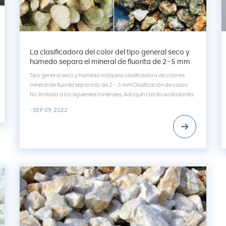
La clasificadora del color del tipo general seco y
húmedo separa el mineral de fluorita de 2~5 mm
Tipo general seco y húmedo máquina clasificadora de colores
mineral de fluorita separado de 2 ~ 5 mmClasificación de casos
No limitado a los siguientes minerales, Adoquín calcita wollastonita
Orthocise Cuarzo Barita Caliza Piedras de río Talco Vermiulita
- SEP 09, 2022
Tungsteno Carbonato de calcio ...