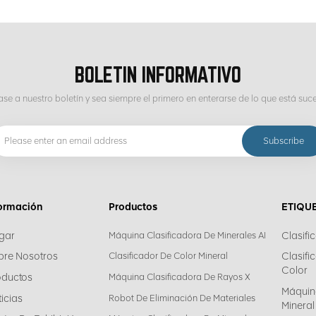
BOLETIN INFORMATIVO
ase a nuestro boletín y sea siempre el primero en enterarse de lo que está suc
formación
Productos
ETIQU
gar
Clasifi
Máquina Clasificadora De Minerales AI
bre Nosotros
Clasifi
Clasificador De Color Mineral
Color
oductos
Máquina Clasificadora De Rayos X
Máquin
icias
Robot De Eliminación De Materiales
Mineral