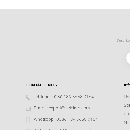
Suscríb
CONTÁCTENOS
In
Teléfono :
0086 189 5658 0164
Ho
So
E-mail :
export@hefeimd.com
Pr
Whatsapp :
0086 189 5658 0164
Not