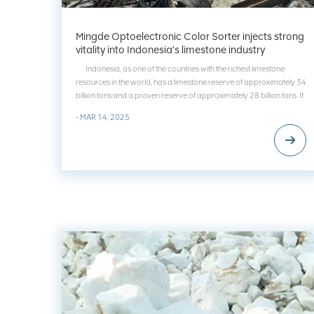
Mingde Optoelectronic Color Sorter injects strong
vitality into Indonesia's limestone industry
Indonesia, as one of the countries with the richest limestone
resources in the world, has a limestone reserve of approximately 34
billion tons and a proven reserve of approximately 28 billion tons. It
is mainly distributed in the southern part of West Java, East Java,
- MAR 14, 2025
Papu...