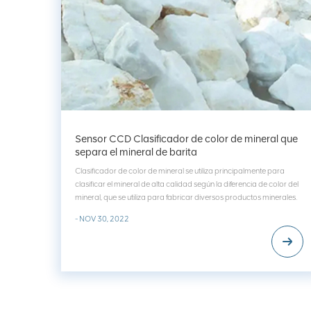
Sensor CCD Clasificador de color de mineral que
separa el mineral de barita
Clasificador de color de mineral se utiliza principalmente para
clasificar el mineral de alta calidad según la diferencia de color del
mineral, que se utiliza para fabricar diversos productos minerales.
El mineral, como mármol, cuarcita, talco, etc., Se puede aplicar al
- NOV 30, 2022
separador para clasif...