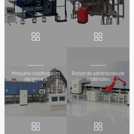
clasificación
Máquina clasificadora
Robot de eliminación de
de rayos X
materiales
podemos hacer frente a los
En el proceso de extracción y
problemas más difíciles de los
transporte, los minerales a menudo
minerales
se mezclan con madera, clavos de
acero, trapos, piezas de plástico,
tuberías de llenado de desechos y
otros artículos diversos. Estos
diversos han afectado gravemente
la seguridad y eficacia de los
equipos de transporte, trituración,
molienda y beneficio. En el pasado,
normalmente se usaba la