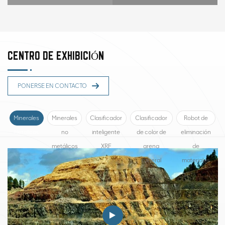
clasificación manual para
eliminarlo, pero existen graves
riesgos para la seguridad y la salud
en el trabajo en la clasificación
manual, así como problemas como
la clasificación manual incompleta.
CENTRO DE EXHIBICIÓN
El robot para minería puede
resolver eficazmente los
problemas anteriores.
PONERSE EN CONTACTO
Minerales
Minerales
Clasificador
Clasificador
Robot de
Metálicos
no
inteligente
de color de
eliminación
metálicos
XRF
arena
de
mineral
materiales