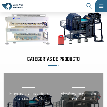
CATEGORÍAS DE PRODUCTO
Máquina clasificadora
clasificador de color
de minerales AI
mineral
Inteligencia artificial, la nueva
Máquina clasificadora de color de
revolución de la tecnología de
piedra mineral profesional