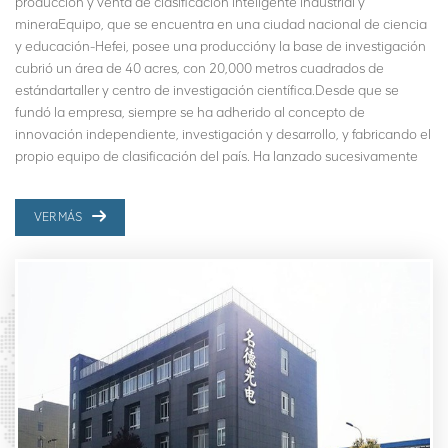
producción y venta de clasificación inteligente industrial y
mineraEquipo, que se encuentra en una ciudad nacional de ciencia
y educación-Hefei, posee una produccióny la base de investigación
cubrió un área de 40 acres, con 20,000 metros cuadrados de
estándartaller y centro de investigación científica.Desde que se
fundó la empresa, siempre se ha adherido al concepto de
innovación independiente, investigación y desarrollo, y fabricando el
propio equipo de clasificación del país. Ha lanzado sucesivamente
clasificadores de color de minerales especiales, Al Sorting Machine,
clasificadores inteligentes de rayos X, Clasificadores de color de
VER MÁS
arena mineral y otras series de productos. Varios productos de
clasificación óptica de Mingde Optoelectronics sirven a miles de
empresas nacionales, que son bien recibidas por los clientes. La
máquina clasificadora inteligente lanzada en 2020 es una nueva
etapa de la clasificación inteligente china a partir de la clasificación
por color, que crea una nueva era de clasificación inteligente.En
Mingde, la filosofía empresarial es "La integridad es la base del éxito".
nos dedicamos ala creación de tecnología de punta y la innovación.
Estamos dispuestos a trabajar con amigos y ahacer una contribución
brillante en el área de clasificación.