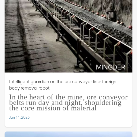
Intelligent guardian on the ore conveyor line: foreign
body removal robot
In the heart of the mine, ore conveyor
belts run day and night, shouldering
the core mission of material
transportation. However, this
"lifeline" often faces severe
Jun 11, 2025
challenges: mixed giant waste rocks
may tear the expensive belts in an
instant; imperceptible metal