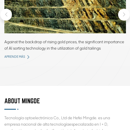
Against the backdrop of rising gold prices, the significant importance
M
of AI sorting technology in the utilization of gold tailings
C
APRENDE MÁS
A
ABOUT MINGDE
Tecnología optoelectrónica Co., Ltd de Hefei Mingde. es una
empresa nacional de alta tecnologíaespecializada en I + D,