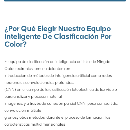
doméstica en China. El
separador de mineral
puede satisfacer
completamente las
necesidades de
¿Por Qué Elegir Nuestro Equipo
procesamiento: manejo de
Inteligente De Clasificación Por
partículas grandes, polvo
Color?
pesado, requisitos técnicos
de materiales para
superficies rugosas, etc. y
El equipo de clasificación de inteligencia artificial de Mingde
gran rendimiento, alta
Optoelectronics toma la delantera en
precisión, larga vida útil,
Introducción de métodos de inteligencia artificial como redes
para garantizar un mejor
neuronales convolucionales profundas.
rendimiento en la
(CNN) en el campo de la clasificación fotoeléctrica de luz visible
separación de partículas de
mineral.
para analizar y procesar material
Imágenes, y a través de conexión parcial CNN, peso compartido,
convolución múltiple
granos
y otros métodos, durante el proceso de formación, las
características multidimensionales