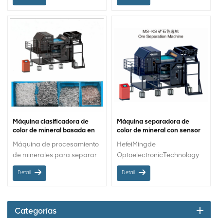
de color después de
partículas de mineral por
triturarlas en las plantas de
diferencia de color en las
procesamiento, lo que es
plantas de procesamiento.
adecuado para todo tipo de
clasificación de minerales
por color para aumentar la
producción. Orientación de
los materiales: piedra
mineral Tolva/banda:
banda Tamaño de
clasificación: 1 a 40 mm
Máquina clasificadora de
Máquina separadora de
color de mineral basada en
color de mineral con sensor
sensor
CCD
Máquina de procesamiento
HefeiMingde
de minerales para separar
OptoelectronicTechnology
partículas por diferencia de
CO., LTD. desarrolló de
Detail
Detail
color Máquina clasificadora
forma independiente la
de minerales MS-KS
primera máquina
separadora de color de
mineral grande industrial
Categorías