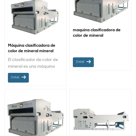
maquina clasificadora de
color de mineral
Máquina clasificadora de
color de mineral mineral
MINGDER
El clasificador de color de
Detail
mineral es una máquina
utilizada en la industria
Detail
minera para separar
minerales valiosos de las
impurezas. Identifica y
separa diferentes tipos de
minerales en función de sus
diferencias de color. La
máquina utiliza sensores
CCD, cámaras y algoritmos
de clasificación