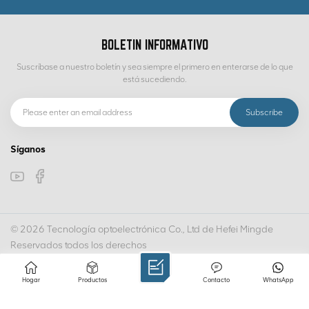
BOLETIN INFORMATIVO
Suscríbase a nuestro boletín y sea siempre el primero en enterarse de lo que
está sucediendo.
Síganos
© 2026 Tecnología optoelectrónica Co., Ltd de Hefei Mingde
Reservados todos los derechos
IPv6 RED SOPORTADA
MAPA DEL SITIO
POLÍTICA DE PRIVACIDAD
XML
Hogar
Productos
Contacto
WhatsApp