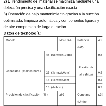
2) El rendimiento del material se maximiza mediante una
detección precisa y una clasificación exacta
3) Operación de bajo mantenimiento gracias a la succión
optimizada, limpieza automática y componentes ligeros y
de aire comprimido de larga duración.
Datos de tecnología:
Modelo
MS-KD-4
Potencia
4.5
(kW)
45
（
6cm
≤
d
≤
10cm
）
0.6
（
Presión de
Capacidad
（
martes/hora
）
25
（
3cm
≤
d
≤
6cm
）
0.5
（
aire (Mpa)
15
（
1cm
≤
d
≤
3cm
）
0.4
（
10
（
d
≤
1cm
）
0.3
（
Precisión de clasificación
（
%
）
≥
99
Consumo
≤
250
(L/min)