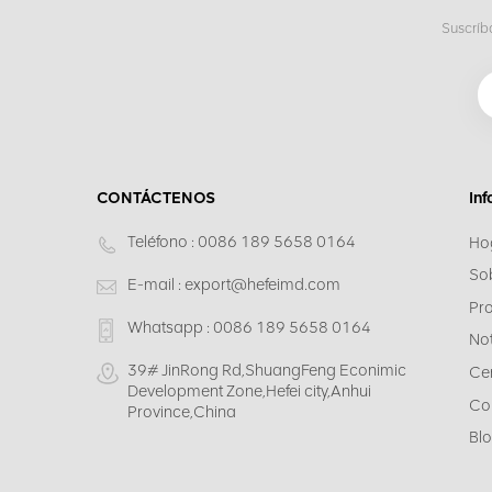
Suscríb
CONTÁCTENOS
In
Teléfono :
0086 189 5658 0164
Ho
So
E-mail :
export@hefeimd.com
Pr
Whatsapp :
0086 189 5658 0164
Not
39# JinRong Rd,ShuangFeng Econimic
Cen
Development Zone,Hefei city,Anhui
Co
Province,China
Bl