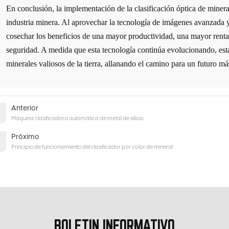
En conclusión, la implementación de la clasificación óptica de minera
industria minera. Al aprovechar la tecnología de imágenes avanzada y
cosechar los beneficios de una mayor productividad, una mayor rent
seguridad. A medida que esta tecnología continúa evolucionando, está
minerales valiosos de la tierra, allanando el camino para un futuro más
Anterior
Máquina clasificadora automática de metal de silicio
Próximo
Principio de funcionamiento del clasificador por color de mineral
BOLETIN INFORMATIVO