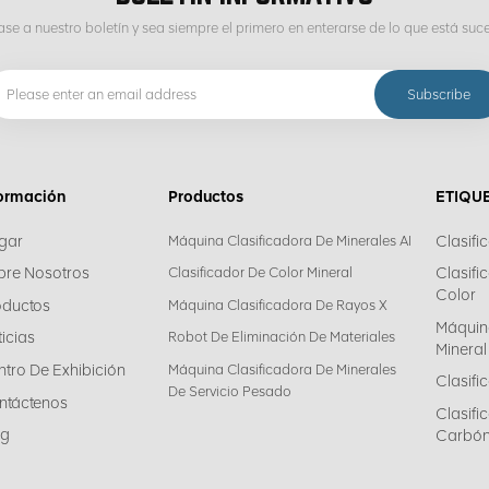
ase a nuestro boletín y sea siempre el primero en enterarse de lo que está suc
formación
Productos
ETIQU
gar
Clasifi
Máquina Clasificadora De Minerales AI
bre Nosotros
Clasifi
Clasificador De Color Mineral
Color
oductos
Máquina Clasificadora De Rayos X
Máquin
icias
Robot De Eliminación De Materiales
Mineral
tro De Exhibición
Máquina Clasificadora De Minerales
Clasifi
De Servicio Pesado
ntáctenos
Clasif
og
Carbó