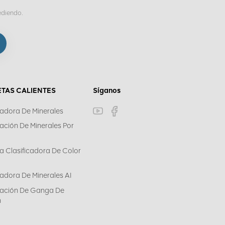
ediendo.
ETAS CALIENTES
Síganos
cadora De Minerales
cación De Minerales Por
a Clasificadora De Color
cadora De Minerales AI
icación De Ganga De
n