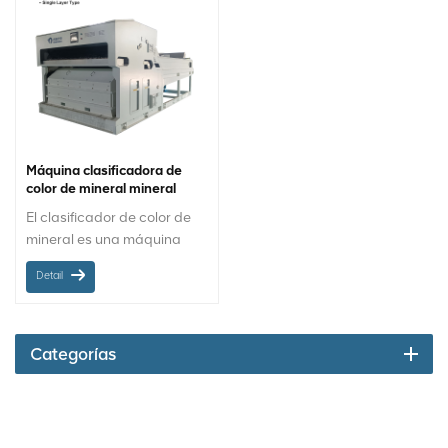
Máquina clasificadora de
color de mineral mineral
MINGDER
El clasificador de color de
mineral es una máquina
utilizada en la industria
Detail
minera para separar
minerales valiosos de las
impurezas. Identifica y
separa diferentes tipos de
Categorías
minerales en función de sus
diferencias de color. La
máquina utiliza sensores
CCD, cámaras y algoritmos