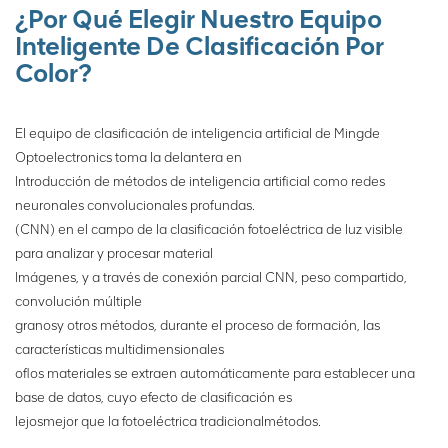
de clasificación
¿Por Qué Elegir Nuestro Equipo
automatizados para
Inteligente De Clasificación Por
lograrlo. Optimizar la
Color?
recuperación de productos
terminados en la etapa de
preclasificación de piedras
El equipo de clasificación de inteligencia artificial de Mingde
minerales puede mejorar la
Optoelectronics toma la delantera en
capacidad de
Introducción de métodos de inteligencia artificial como redes
procesamiento, reducir el
neuronales convolucionales profundas.
costo de los productos
(CNN) en el campo de la clasificación fotoeléctrica de luz visible
químicos de molienda y
flotación y evitar una mayor
para analizar y procesar material
contaminación ambiental.
Imágenes, y a través de conexión parcial CNN, peso compartido,
convolución múltiple
granos
y otros métodos, durante el proceso de formación, las
características multidimensionales
of
los materiales se extraen automáticamente para establecer una
base de datos, cuyo efecto de clasificación es
lejos
mejor que la fotoeléctrica tradicional
métodos.