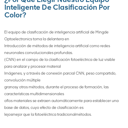
artificial como redes
Inteligente De Clasificación Por
neuronales convolucionales
Color?
profundas (CNN) en el
campo de la clasificación
fotoeléctrica de luz visible
El equipo de clasificación de inteligencia artificial de Mingde
para analice y procese
Optoelectronics toma la delantera en
imágenes materiales, y a
Introducción de métodos de inteligencia artificial como redes
través de la conexión
neuronales convolucionales profundas.
parcial CNN, el peso
(CNN) en el campo de la clasificación fotoeléctrica de luz visible
compartido, múltiples
núcleos de convolución y
para analizar y procesar material
otros métodos, durante el
Imágenes, y a través de conexión parcial CNN, peso compartido,
proceso de entrenamiento,
convolución múltiple
las características
granos
y otros métodos, durante el proceso de formación, las
multidimensionales de los
características multidimensionales
materiales se extraen
of
los materiales se extraen automáticamente para establecer una
automáticamente para
base de datos, cuyo efecto de clasificación es
establecer una base de
lejos
mejor que la fotoeléctrica tradicional
métodos.
datos, cuyo efecto de
clasificación es mucho