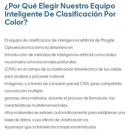
Simplemente cambie el
¿Por Qué Elegir Nuestro Equipo
programa de clasificación
Inteligente De Clasificación Por
en el panel del operador
Color?
suministrado y los metales
deseados se clasifican con
una sola máquina.
El equipo de clasificación de inteligencia artificial de Mingde
Optoelectronics toma la delantera en
Introducción de métodos de inteligencia artificial como redes
neuronales convolucionales profundas.
(CNN) en el campo de la clasificación fotoeléctrica de luz visible
para analizar y procesar material
Imágenes, y a través de conexión parcial CNN, peso compartido,
convolución múltiple
granos
y otros métodos, durante el proceso de formación, las
características multidimensionales
of
los materiales se extraen automáticamente para establecer una
base de datos, cuyo efecto de clasificación es
lejos
mejor que la fotoeléctrica tradicional
métodos.