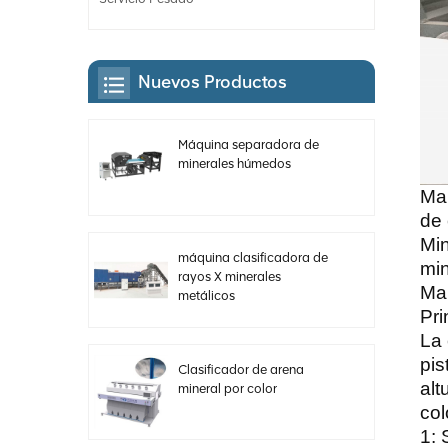
Nuevos Productos
Máquina separadora de
minerales húmedos
Man
de 
Min
máquina clasificadora de
min
rayos X minerales
Man
metálicos
Pri
La 
pis
Clasificador de arena
alt
mineral por color
col
1: 