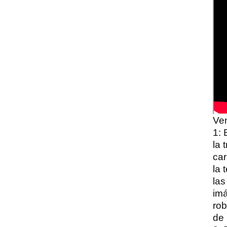
Ven
1: 
la 
car
la 
las
imá
rob
de 