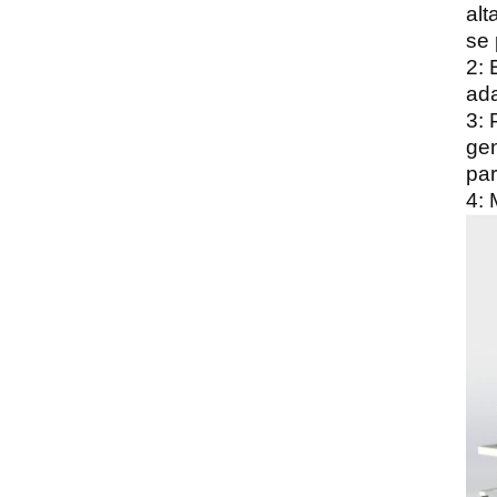
alt
Máquina separadora de
se 
color de mineral con sensor
2: 
CCD
ada
3: 
gen
par
4: 