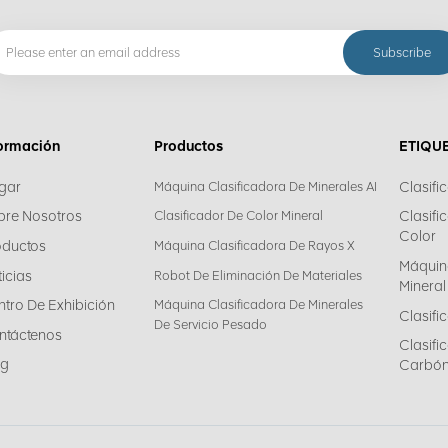
formación
Productos
ETIQU
gar
Clasifi
Máquina Clasificadora De Minerales AI
bre Nosotros
Clasifi
Clasificador De Color Mineral
Color
oductos
Máquina Clasificadora De Rayos X
Máquin
icias
Robot De Eliminación De Materiales
Mineral
tro De Exhibición
Máquina Clasificadora De Minerales
Clasifi
De Servicio Pesado
ntáctenos
Clasif
og
Carbó