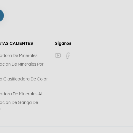
ETAS CALIENTES
Síganos
cadora De Minerales
cación De Minerales Por
a Clasificadora De Color
cadora De Minerales AI
icación De Ganga De
n