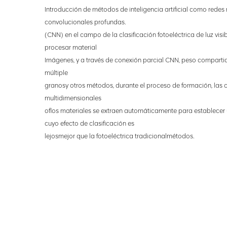
Introducción de métodos de inteligencia artificial como redes
convolucionales profundas.
(CNN) en el campo de la clasificación fotoeléctrica de luz visi
procesar material
Imágenes, y a través de conexión parcial CNN, peso comparti
múltiple
granos
y otros métodos, durante el proceso de formación, las c
multidimensionales
of
los materiales se extraen automáticamente para establecer
cuyo efecto de clasificación es
lejos
mejor que la fotoeléctrica tradicional
métodos.