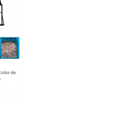
color de
a