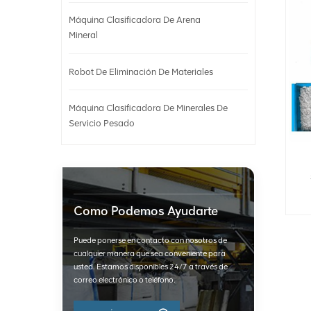
Máquina Clasificadora De Arena
Mineral
Robot De Eliminación De Materiales
Máquina Clasificadora De Minerales De
Servicio Pesado
Como Podemos Ayudarte
Puede ponerse en contacto con nosotros de
cualquier manera que sea conveniente para
usted. Estamos disponibles 24/7 a través de
correo electrónico o teléfono.