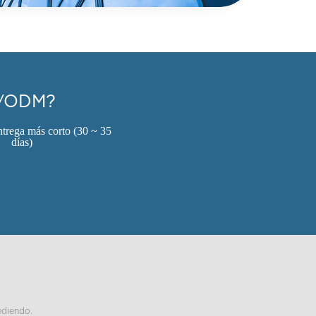
EM/ODM?
trega más corto (30 ~ 35
días)
ediendo.