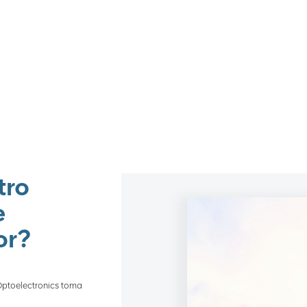
tro
e
or?
 Optoelectronics toma