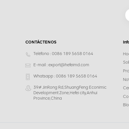
CONTÁCTENOS
In
Teléfono :
0086 189 5658 0164
Ho
So
E-mail :
export@hefeimd.com
Pr
Whatsapp :
0086 189 5658 0164
Not
39# JinRong Rd,ShuangFeng Econimic
Cen
Development Zone,Hefei city,Anhui
Co
Province,China
Bl