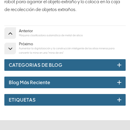
robot para agarrar el objeto extraño y lo coloca en la caja
de recolección de objetos extraños.
Anterior
Máquina clasificadora automática de metal de silicio
Próximo
Aumentar la digitalización y la construcción inteligente de los sitios mineros para
convertir la mina en una "mina de oro"
CATEGORIAS DE BLOG
Blog Más Reciente
ETIQUETAS