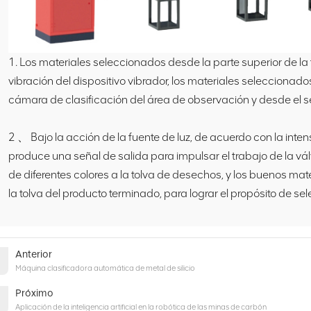
1. Los materiales seleccionados desde la parte superior de la 
vibración del dispositivo vibrador, los materiales seleccionados
cámara de clasificación del área de observación y desde el se
2 、 Bajo la acción de la fuente de luz, de acuerdo con la intens
produce una señal de salida para impulsar el trabajo de la vál
de diferentes colores a la tolva de desechos, y los buenos m
la tolva del producto terminado, para lograr el propósito de sel
Anterior
Máquina clasificadora automática de metal de silicio
Próximo
Aplicación de la inteligencia artificial en la robótica de las minas de carbón