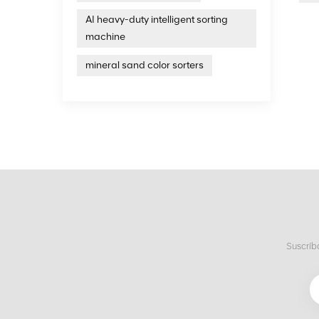
AI heavy-duty intelligent sorting
machine
mineral sand color sorters
Suscríb