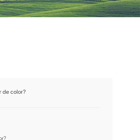
r de color?
or?