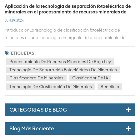
Aplicación de la tecnología de separación fotoeléctrica de
minerales en el procesamiento de recursos minerales de
baja ley
JUN 29, 2024
IntroducciónLa tecnología de clasificación fotoeléctrica de
minerales es una tecnología emergente de procesamiento de
minerales que utiliza diferencias de propiedades ópticas para
clasificar el mineral y es particularmente adecuada para el
ETIQUETAS :
procesamiento eficaz de recursos minerales de baja calidad. Este
Procesamiento De Recursos Minerales De Baja Ley
artículo analizará en detalle los últimos avances de la tecnología
Tecnología De Separación Fotoeléctrica De Minerales
de clasificación fotoeléctrica de minerales y su aplicación en el
Clasificadora De Minerales
Clasificador De IA
procesamiento de recursos minerales de baja
Tecnología De Clasificación De Minerales
Beneficio
calidad.Descripción general de la tecnología fotoeléctrica de
clasificación de mineralesLa tecnología fotoeléctrica de
clasificación de minerales se basa principalmente en las
CATEGORIAS DE BLOG
diferencias en las propiedades ópticas de los minerales, como
color, brillo, transparencia, etc., mediante la iluminación de una
fuente de luz de una longitud de onda específica y con la ayuda
Blog Más Reciente
de sensores fotoeléctricos de alta precisión. para identificar y