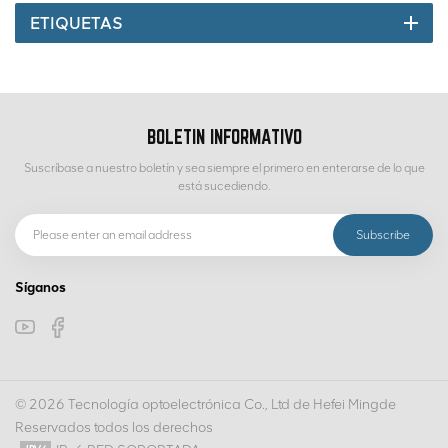
separar diferentes minerales. Esta tecnología tiene las ventajas de
ETIQUETAS
una velocidad de clasificación rápida, no es necesario agregar
reactivos químicos y una protección ambiental ecológica, y es
especialmente adecuada para la purificación de minerales de
baja ley.Aplicación de la tecnología de clasificación fotoeléctrica
de minerales en el procesamiento de recursos minerales de baja
BOLETIN INFORMATIVO
leyLos minerales de baja ley generalmente se refieren a aquellos
Suscríbase a nuestro boletín y sea siempre el primero en enterarse de lo que
minerales cuyas leyes no son suficientes para uso directo y sus
está sucediendo.
leyes deben mejorarse mediante el procesamiento de minerales u
otros métodos de tratamiento. La tecnología de clasificación
fotoeléctrica de minerales puede mejorar la ley de alimentación
antes de que el mineral sea triturado o molido, reduciendo así el
Síganos
costo del procesamiento del mineral y la carga del
equipo.https://www.mdoresorting.com/mingde-ai-sorting-
machine-separate-quartzmicafeldspar-from-pegmatiteVentajas
de la tecnología fotoeléctrica de clasificación de mineralesAlta
eficiencia: la tecnología de clasificación fotoeléctrica puede
© 2026 Tecnología optoelectrónica Co., Ltd de Hefei Mingde
eliminar rápidamente una gran cantidad de ganga inútil, reducir
Reservados todos los derechos
la presión de los enlaces de procesamiento de minerales