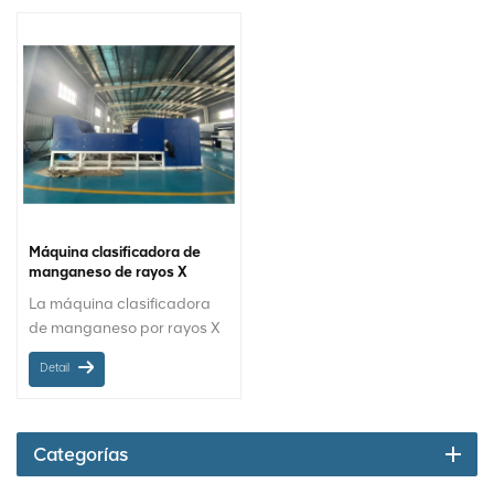
Máquina clasificadora de
manganeso de rayos X
La máquina clasificadora
de manganeso por rayos X
puede obtener los datos del
Detail
número atómico de los
minerales dentro del mineral
mediante el uso de rayos X
para realizar un escaneo de
Categorías
transmisión en el mineral