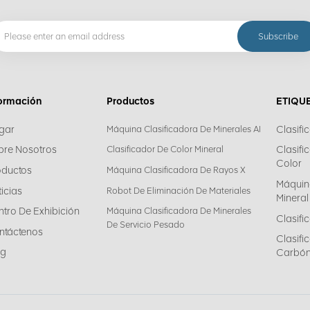
formación
Productos
ETIQU
gar
Clasifi
Máquina Clasificadora De Minerales AI
bre Nosotros
Clasifi
Clasificador De Color Mineral
Color
oductos
Máquina Clasificadora De Rayos X
Máquin
icias
Robot De Eliminación De Materiales
Mineral
tro De Exhibición
Máquina Clasificadora De Minerales
Clasifi
De Servicio Pesado
ntáctenos
Clasif
og
Carbó