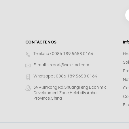
CONTÁCTENOS
In
Teléfono :
0086 189 5658 0164
Ho
So
E-mail :
export@hefeimd.com
Pr
Whatsapp :
0086 189 5658 0164
Not
39# JinRong Rd,ShuangFeng Econimic
Cen
Development Zone,Hefei city,Anhui
Co
Province,China
Bl