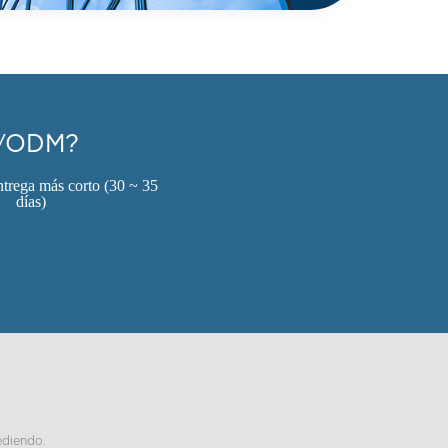
EM/ODM?
trega más corto (30 ~ 35
días)
ediendo.