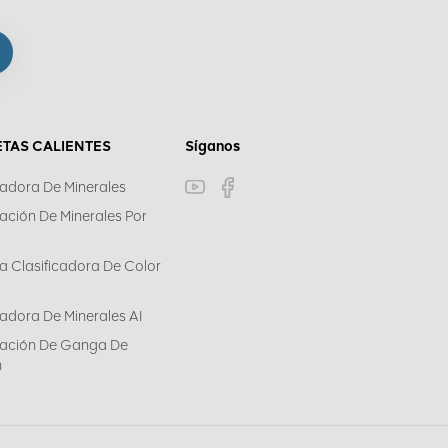
ETAS CALIENTES
Síganos
cadora De Minerales
cación De Minerales Por
a Clasificadora De Color
cadora De Minerales AI
icación De Ganga De
n