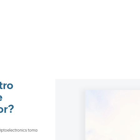
tro
e
or?
 Optoelectronics toma