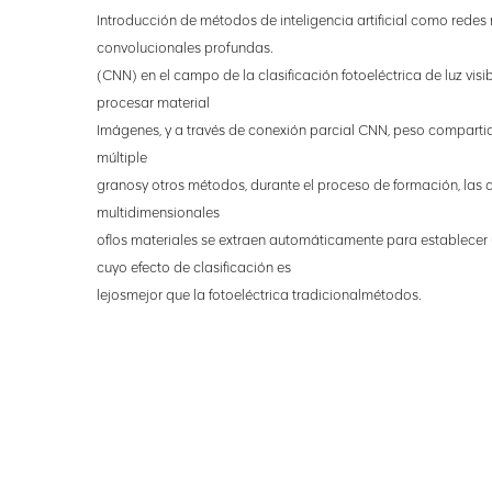
Introducción de métodos de inteligencia artificial como redes
convolucionales profundas.
(CNN) en el campo de la clasificación fotoeléctrica de luz visi
procesar material
Imágenes, y a través de conexión parcial CNN, peso comparti
múltiple
granos
y otros métodos, durante el proceso de formación, las c
multidimensionales
of
los materiales se extraen automáticamente para establecer
cuyo efecto de clasificación es
lejos
mejor que la fotoeléctrica tradicional
métodos.