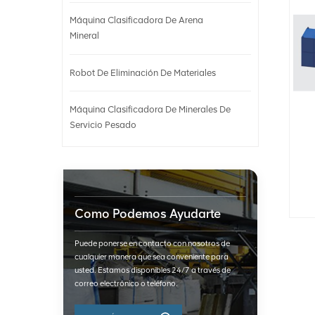
Máquina Clasificadora De Arena
Mineral
Robot De Eliminación De Materiales
Máquina Clasificadora De Minerales De
Servicio Pesado
Como Podemos Ayudarte
Puede ponerse en contacto con nosotros de
cualquier manera que sea conveniente para
usted. Estamos disponibles 24/7 a través de
correo electrónico o teléfono.