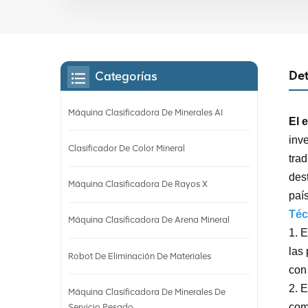
Det
Categorías
Máquina Clasificadora De Minerales AI
El 
inv
Clasificador De Color Mineral
trad
des
Máquina Clasificadora De Rayos X
país
Téc
Máquina Clasificadora De Arena Mineral
1. 
las
Robot De Eliminación De Materiales
con 
2. 
Máquina Clasificadora De Minerales De
com
Servicio Pesado