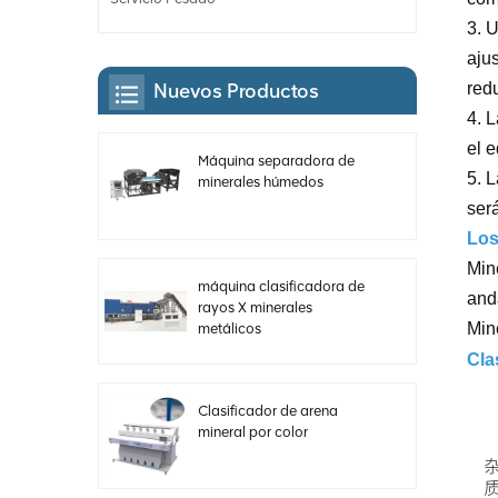
3. U
aju
redu
Nuevos Productos
4. 
el 
Máquina separadora de
5. L
minerales húmedos
ser
Los
Mine
máquina clasificadora de
anda
rayos X minerales
Mine
metálicos
Cla
Clasificador de arena
mineral por color