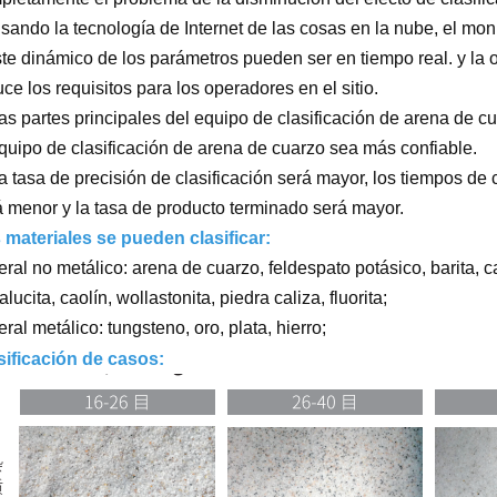
sando la tecnología de Internet de las cosas en la nube, el moni
ste dinámico de los parámetros pueden ser en tiempo real. y la
ce los requisitos para los operadores en el sitio.
Las partes principales del equipo de clasificación de arena de c
equipo de clasificación de arena de cuarzo sea más confiable.
a tasa de precisión de clasificación será mayor, los tiempos de 
á menor y la tasa de producto terminado será mayor.
 materiales se pueden clasificar:
ral no metálico: arena de cuarzo, feldespato potásico, barita, ca
lucita, caolín, wollastonita, piedra caliza, fluorita;
ral metálico: tungsteno, oro, plata, hierro;
sificación de casos: