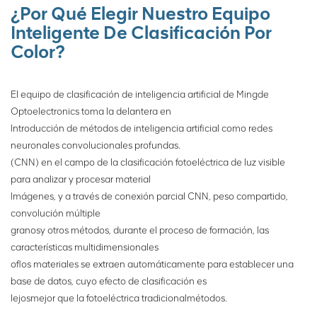
la historia del uso del tipo
¿Por Qué Elegir Nuestro Equipo
tolva para clasificar arena
Inteligente De Clasificación Por
en nuestro país, y está
Color?
destinado a promover el
progreso y el desarrollo de
la industria inteligente de
El equipo de clasificación de inteligencia artificial de Mingde
procesamiento de
Optoelectronics toma la delantera en
minerales de nuestro país.
Introducción de métodos de inteligencia artificial como redes
neuronales convolucionales profundas.
(CNN) en el campo de la clasificación fotoeléctrica de luz visible
para analizar y procesar material
Imágenes, y a través de conexión parcial CNN, peso compartido,
convolución múltiple
granos
y otros métodos, durante el proceso de formación, las
características multidimensionales
of
los materiales se extraen automáticamente para establecer una
base de datos, cuyo efecto de clasificación es
lejos
mejor que la fotoeléctrica tradicional
métodos.